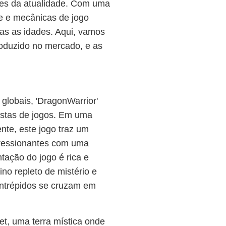
es da atualidade. Com uma
te e mecânicas de jogo
odas as idades. Aqui, vamos
troduzido no mercado, e as
globais, 'DragonWarrior'
astas de jogos. Em uma
te, este jogo traz um
pressionantes com uma
ntação do jogo é rica e
no repleto de mistério e
intrépidos se cruzam em
et, uma terra mística onde