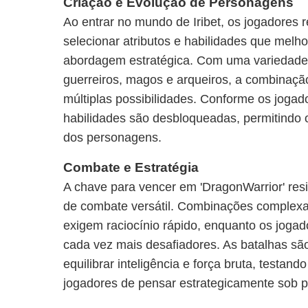
Criação e Evolução de Personagens
Ao entrar no mundo de Iribet, os jogadores 
selecionar atributos e habilidades que mel
abordagem estratégica. Com uma variedade
guerreiros, magos e arqueiros, a combinaçã
múltiplas possibilidades. Conforme os joga
habilidades são desbloqueadas, permitindo
dos personagens.
Combate e Estratégia
A chave para vencer em 'DragonWarrior' res
de combate versátil. Combinações complexa
exigem raciocínio rápido, enquanto os jogad
cada vez mais desafiadores. As batalhas s
equilibrar inteligência e força bruta, testan
jogadores de pensar estrategicamente sob p