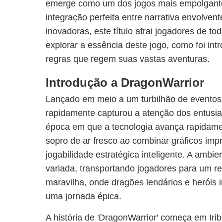
emerge como um dos jogos mais empolgant
integração perfeita entre narrativa envolven
inovadoras, este título atrai jogadores de t
explorar a essência deste jogo, como foi in
regras que regem suas vastas aventuras.
Introdução a DragonWarrior
Lançado em meio a um turbilhão de eventos 
rapidamente capturou a atenção dos entusi
época em que a tecnologia avança rapidamen
sopro de ar fresco ao combinar gráficos im
jogabilidade estratégica inteligente. A ambie
variada, transportando jogadores para um rei
maravilha, onde dragões lendários e heróis 
uma jornada épica.
A história de 'DragonWarrior' começa em Irib