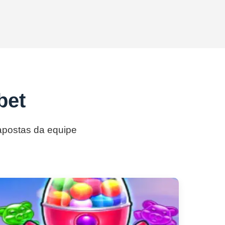
bet
 apostas da equipe