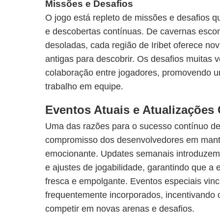
Missões e Desafios
O jogo está repleto de missões e desafios q
e descobertas contínuas. De cavernas esco
desoladas, cada região de Iribet oferece nov
antigas para descobrir. Os desafios muitas
colaboração entre jogadores, promovendo 
trabalho em equipe.
Eventos Atuais e Atualizações
Uma das razões para o sucesso contínuo de 
compromisso dos desenvolvedores em mante
emocionante. Updates semanais introduzem
e ajustes de jogabilidade, garantindo que a
fresca e empolgante. Eventos especiais vin
frequentemente incorporados, incentivando o
competir em novas arenas e desafios.