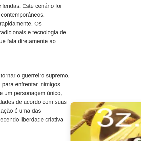
 lendas. Este cenário foi
os contemporâneos,
 rapidamente. Os
radicionais e tecnologia de
ue fala diretamente ao
 tornar o guerreiro supremo,
 para enfrentar inimigos
de um personagem único,
lidades de acordo com suas
lização é uma das
recendo liberdade criativa