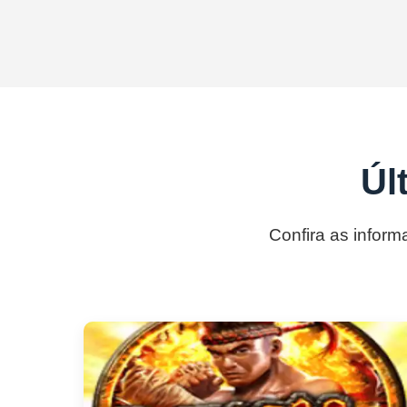
Úl
Confira as inform