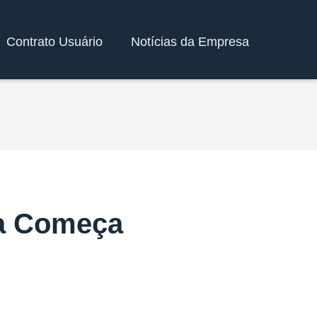
Contrato Usuário
Notícias da Empresa
ca Começa