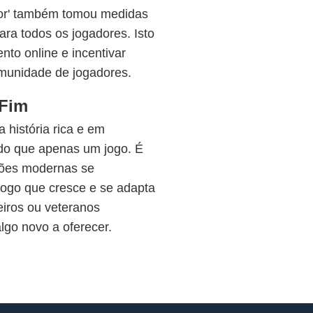
ior' também tomou medidas
ara todos os jogadores. Isto
nto online e incentivar
omunidade de jogadores.
 Fim
história rica e em
 do que apenas um jogo. É
ções modernas se
jogo que cresce e se adapta
iros ou veteranos
lgo novo a oferecer.