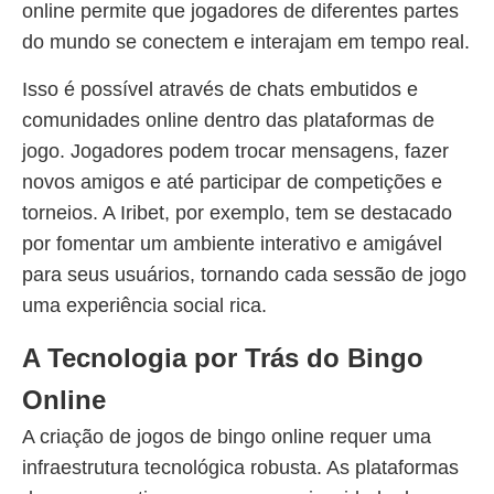
online permite que jogadores de diferentes partes
do mundo se conectem e interajam em tempo real.
Isso é possível através de chats embutidos e
comunidades online dentro das plataformas de
jogo. Jogadores podem trocar mensagens, fazer
novos amigos e até participar de competições e
torneios. A Iribet, por exemplo, tem se destacado
por fomentar um ambiente interativo e amigável
para seus usuários, tornando cada sessão de jogo
uma experiência social rica.
A Tecnologia por Trás do Bingo
Online
A criação de jogos de bingo online requer uma
infraestrutura tecnológica robusta. As plataformas