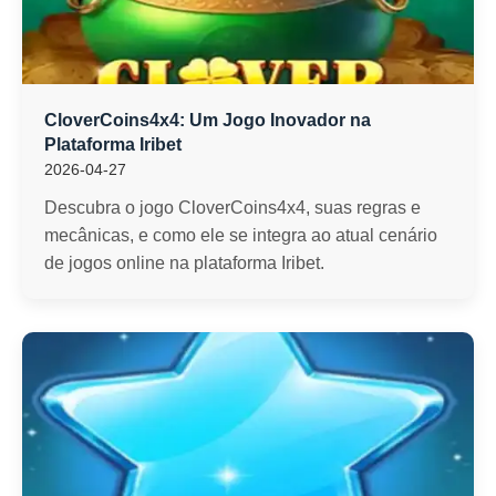
CloverCoins4x4: Um Jogo Inovador na
Plataforma Iribet
2026-04-27
Descubra o jogo CloverCoins4x4, suas regras e
mecânicas, e como ele se integra ao atual cenário
de jogos online na plataforma Iribet.