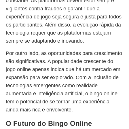
constante. As plataformas devem estar sempre
vigilantes contra fraudes e garantir que a
experiência de jogo seja segura e justa para todos
os participantes. Além disso, a evolução rápida da
tecnologia requer que as plataformas estejam
sempre se adaptando e inovando.
Por outro lado, as oportunidades para crescimento
são significativas. A popularidade crescente do
jogo online apenas indica que há um mercado em
expansão para ser explorado. Com a inclusão de
tecnologias emergentes como realidade
aumentada e inteligência artificial, o bingo online
tem o potencial de se tornar uma experiência
ainda mais rica e envolvente.
O Futuro do Bingo Online