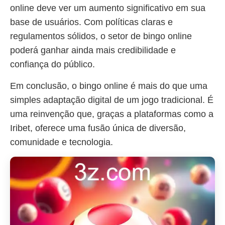
online deve ver um aumento significativo em sua
base de usuários. Com políticas claras e
regulamentos sólidos, o setor de bingo online
poderá ganhar ainda mais credibilidade e
confiança do público.
Em conclusão, o bingo online é mais do que uma
simples adaptação digital de um jogo tradicional. É
uma reinvenção que, graças a plataformas como a
Iribet, oferece uma fusão única de diversão,
comunidade e tecnologia.