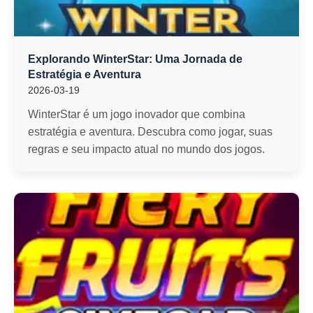
Explorando WinterStar: Uma Jornada de
Estratégia e Aventura
2026-03-19
WinterStar é um jogo inovador que combina
estratégia e aventura. Descubra como jogar, suas
regras e seu impacto atual no mundo dos jogos.