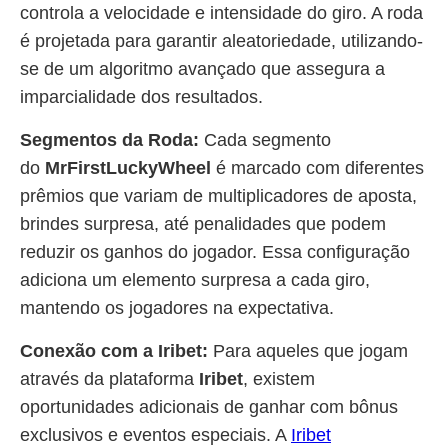
controla a velocidade e intensidade do giro. A roda
é projetada para garantir aleatoriedade, utilizando-
se de um algoritmo avançado que assegura a
imparcialidade dos resultados.
Segmentos da Roda:
Cada segmento
do
MrFirstLuckyWheel
é marcado com diferentes
prêmios que variam de multiplicadores de aposta,
brindes surpresa, até penalidades que podem
reduzir os ganhos do jogador. Essa configuração
adiciona um elemento surpresa a cada giro,
mantendo os jogadores na expectativa.
Conexão com a Iribet:
Para aqueles que jogam
através da plataforma
Iribet
, existem
oportunidades adicionais de ganhar com bônus
exclusivos e eventos especiais. A
Iribet