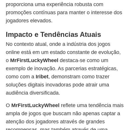
proporciona uma experiência robusta com
promoções contínuas para manter o interesse dos
jogadores elevados.
Impacto e Tendências Atuais
No contexto atual, onde a indústria dos jogos
online está em um estado constante de evolução,
o
MrFirstLuckyWheel
destaca-se como um
exemplo de inovação. As parcerias estratégicas,
como com a
Iribet
, demonstram como trazer
soluções digitais inovadoras pode atrair uma
audiência diversificada.
O
MrFirstLuckyWheel
reflete uma tendência mais
ampla de jogos que buscam não apenas captar a
atenção dos jogadores através de grandes
recompensas, mas também através de uma