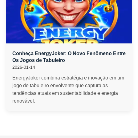
Conheça EnergyJoker: O Novo Fenômeno Entre
Os Jogos de Tabuleiro
2026-01-14
EnergyJoker combina estratégia e inovação em um
jogo de tabuleiro envolvente que captura as
tendências atuais em sustentabilidade e energia
renovável.