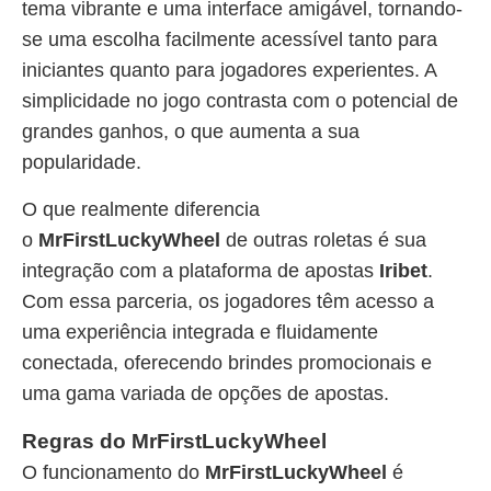
tema vibrante e uma interface amigável, tornando-
se uma escolha facilmente acessível tanto para
iniciantes quanto para jogadores experientes. A
simplicidade no jogo contrasta com o potencial de
grandes ganhos, o que aumenta a sua
popularidade.
O que realmente diferencia
o
MrFirstLuckyWheel
de outras roletas é sua
integração com a plataforma de apostas
Iribet
.
Com essa parceria, os jogadores têm acesso a
uma experiência integrada e fluidamente
conectada, oferecendo brindes promocionais e
uma gama variada de opções de apostas.
Regras do MrFirstLuckyWheel
O funcionamento do
MrFirstLuckyWheel
é