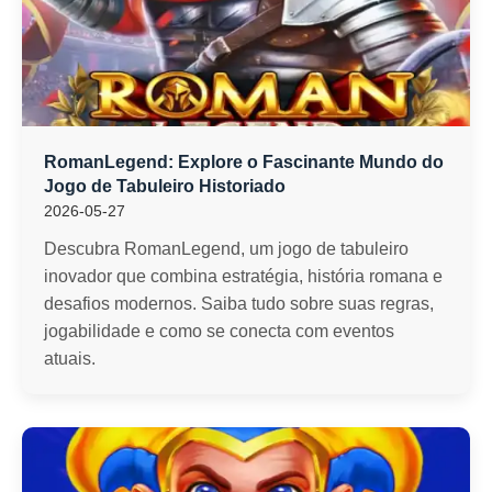
RomanLegend: Explore o Fascinante Mundo do
Jogo de Tabuleiro Historiado
2026-05-27
Descubra RomanLegend, um jogo de tabuleiro
inovador que combina estratégia, história romana e
desafios modernos. Saiba tudo sobre suas regras,
jogabilidade e como se conecta com eventos
atuais.