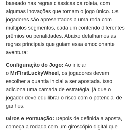
baseado nas regras clássicas da roleta, com
algumas inovações que tornam o jogo único. Os
jogadores são apresentados a uma roda com
múltiplos segmentos, cada um contendo diferentes
prêmios ou penalidades. Abaixo detalhamos as
regras principais que guiam essa emocionante
aventura:
Configuração do Jogo:
Ao iniciar
o
MrFirstLuckyWheel
, os jogadores devem
escolher a quantia inicial a ser apostada. Isso
adiciona uma camada de estratégia, já que o
jogador deve equilibrar o risco com o potencial de
ganhos.
Giros e Pontuação:
Depois de definida a aposta,
começa a rodada com um giroscópio digital que