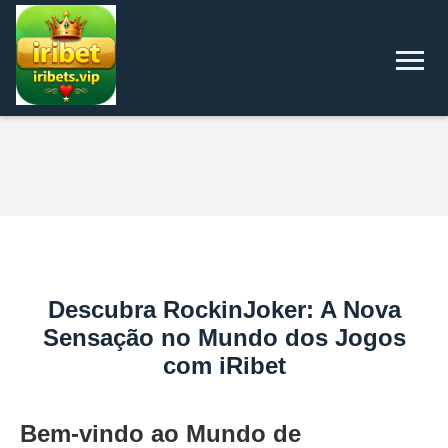
Descubra RockinJoker: A Nova
Sensação no Mundo dos Jogos
com iRibet
Bem-vindo ao Mundo de