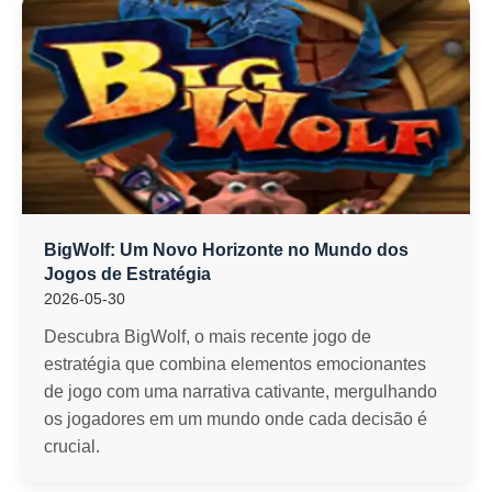
BigWolf: Um Novo Horizonte no Mundo dos
Jogos de Estratégia
2026-05-30
Descubra BigWolf, o mais recente jogo de
estratégia que combina elementos emocionantes
de jogo com uma narrativa cativante, mergulhando
os jogadores em um mundo onde cada decisão é
crucial.