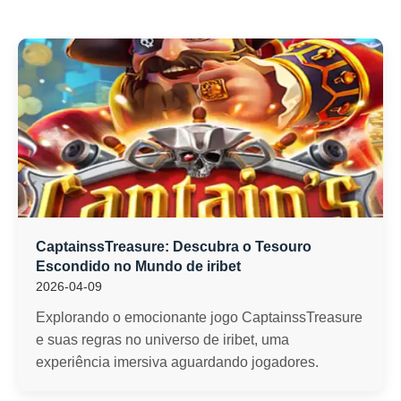
CaptainssTreasure: Descubra o Tesouro
Escondido no Mundo de iribet
2026-04-09
Explorando o emocionante jogo CaptainssTreasure
e suas regras no universo de iribet, uma
experiência imersiva aguardando jogadores.