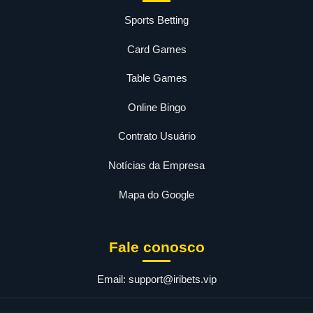
Sports Betting
Card Games
Table Games
Online Bingo
Contrato Usuário
Notícias da Empresa
Mapa do Google
Fale conosco
Email:
support@iribets.vip