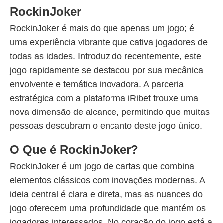
RockinJoker
RockinJoker é mais do que apenas um jogo; é
uma experiência vibrante que cativa jogadores de
todas as idades. Introduzido recentemente, este
jogo rapidamente se destacou por sua mecânica
envolvente e temática inovadora. A parceria
estratégica com a plataforma iRibet trouxe uma
nova dimensão de alcance, permitindo que muitas
pessoas descubram o encanto deste jogo único.
O Que é RockinJoker?
RockinJoker é um jogo de cartas que combina
elementos clássicos com inovações modernas. A
ideia central é clara e direta, mas as nuances do
jogo oferecem uma profundidade que mantém os
jogadores interessados. No coração do jogo está a