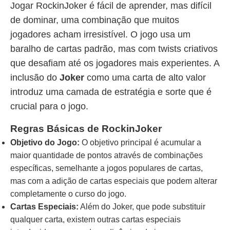
Jogar RockinJoker é fácil de aprender, mas difícil
de dominar, uma combinação que muitos
jogadores acham irresistível. O jogo usa um
baralho de cartas padrão, mas com twists criativos
que desafiam até os jogadores mais experientes. A
inclusão do
Joker
como uma carta de alto valor
introduz uma camada de estratégia e sorte que é
crucial para o jogo.
Regras Básicas de RockinJoker
Objetivo do Jogo:
O objetivo principal é acumular a
maior quantidade de pontos através de combinações
específicas, semelhante a jogos populares de cartas,
mas com a adição de cartas especiais que podem alterar
completamente o curso do jogo.
Cartas Especiais:
Além do Joker, que pode substituir
qualquer carta, existem outras cartas especiais