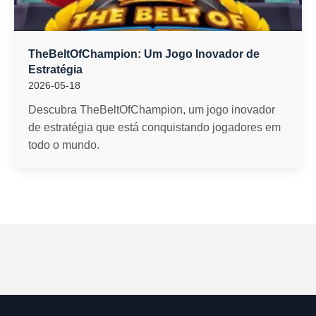
TheBeltOfChampion: Um Jogo Inovador de
Estratégia
2026-05-18
Descubra TheBeltOfChampion, um jogo inovador
de estratégia que está conquistando jogadores em
todo o mundo.