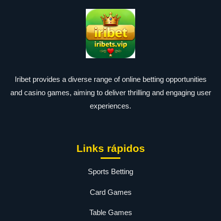
Iribet provides a diverse range of online betting opportunities
and casino games, aiming to deliver thrilling and engaging user
experiences.
Links rápidos
Sports Betting
Card Games
Table Games