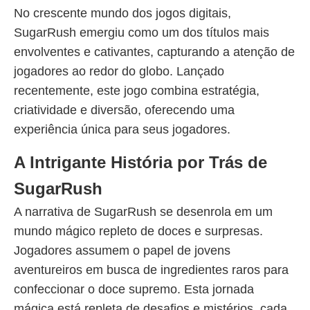
No crescente mundo dos jogos digitais,
SugarRush emergiu como um dos títulos mais
envolventes e cativantes, capturando a atenção de
jogadores ao redor do globo. Lançado
recentemente, este jogo combina estratégia,
criatividade e diversão, oferecendo uma
experiência única para seus jogadores.
A Intrigante História por Trás de
SugarRush
A narrativa de SugarRush se desenrola em um
mundo mágico repleto de doces e surpresas.
Jogadores assumem o papel de jovens
aventureiros em busca de ingredientes raros para
confeccionar o doce supremo. Esta jornada
mágica está repleta de desafios e mistérios, cada