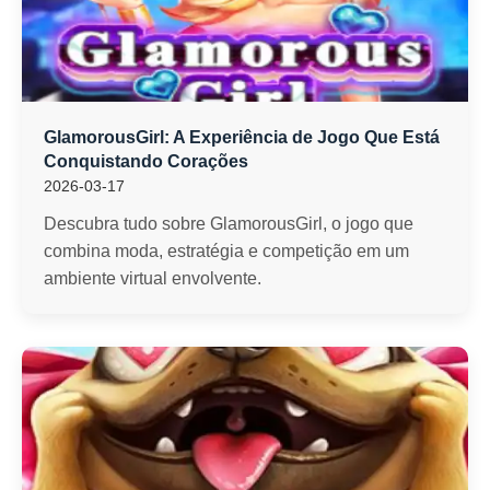
GlamorousGirl: A Experiência de Jogo Que Está
Conquistando Corações
2026-03-17
Descubra tudo sobre GlamorousGirl, o jogo que
combina moda, estratégia e competição em um
ambiente virtual envolvente.