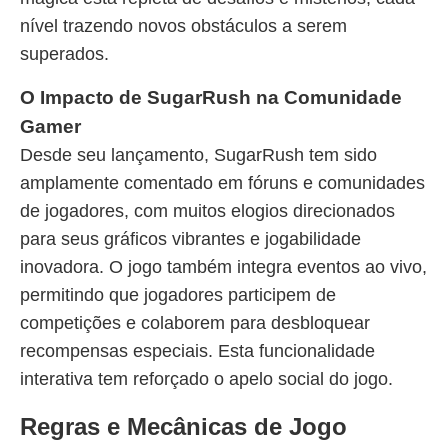
nível trazendo novos obstáculos a serem
superados.
O Impacto de SugarRush na Comunidade
Gamer
Desde seu lançamento, SugarRush tem sido
amplamente comentado em fóruns e comunidades
de jogadores, com muitos elogios direcionados
para seus gráficos vibrantes e jogabilidade
inovadora. O jogo também integra eventos ao vivo,
permitindo que jogadores participem de
competições e colaborem para desbloquear
recompensas especiais. Esta funcionalidade
interativa tem reforçado o apelo social do jogo.
Regras e Mecânicas de Jogo