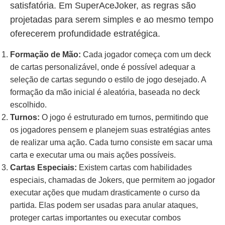
satisfatória. Em SuperAceJoker, as regras são
projetadas para serem simples e ao mesmo tempo
oferecerem profundidade estratégica.
Formação de Mão:
Cada jogador começa com um deck
de cartas personalizável, onde é possível adequar a
seleção de cartas segundo o estilo de jogo desejado. A
formação da mão inicial é aleatória, baseada no deck
escolhido.
Turnos:
O jogo é estruturado em turnos, permitindo que
os jogadores pensem e planejem suas estratégias antes
de realizar uma ação. Cada turno consiste em sacar uma
carta e executar uma ou mais ações possíveis.
Cartas Especiais:
Existem cartas com habilidades
especiais, chamadas de Jokers, que permitem ao jogador
executar ações que mudam drasticamente o curso da
partida. Elas podem ser usadas para anular ataques,
proteger cartas importantes ou executar combos