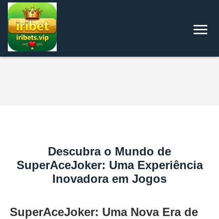
Descubra o Mundo de
SuperAceJoker: Uma Experiência
Inovadora em Jogos
SuperAceJoker: Uma Nova Era de