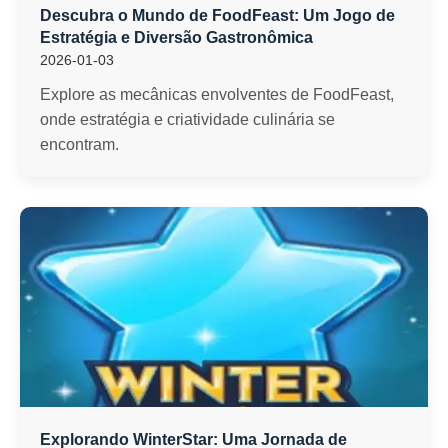
Descubra o Mundo de FoodFeast: Um Jogo de
Estratégia e Diversão Gastronômica
2026-01-03
Explore as mecânicas envolventes de FoodFeast,
onde estratégia e criatividade culinária se
encontram.
Explorando WinterStar: Uma Jornada de