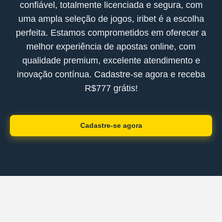
confiável, totalmente licenciada e segura, com
uma ampla seleção de jogos, iribet é a escolha
perfeita. Estamos comprometidos em oferecer a
melhor experiência de apostas online, com
qualidade premium, excelente atendimento e
inovação contínua. Cadastre-se agora e receba
R$777 grátis!
Cadastre-se agora