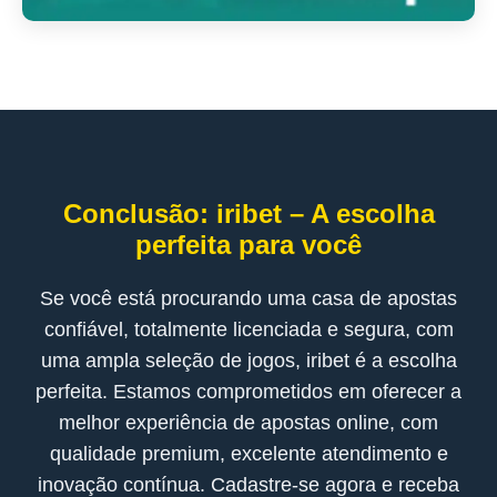
Conclusão: iribet – A escolha
perfeita para você
Se você está procurando uma casa de apostas
confiável, totalmente licenciada e segura, com
uma ampla seleção de jogos, iribet é a escolha
perfeita. Estamos comprometidos em oferecer a
melhor experiência de apostas online, com
qualidade premium, excelente atendimento e
inovação contínua. Cadastre-se agora e receba