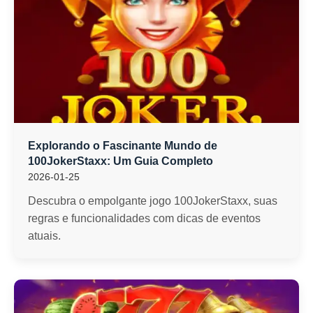
Explorando o Fascinante Mundo de
100JokerStaxx: Um Guia Completo
2026-01-25
Descubra o empolgante jogo 100JokerStaxx, suas
regras e funcionalidades com dicas de eventos
atuais.