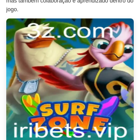
mas também colaboração e aprendizado dentro do
jogo.