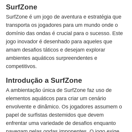
SurfZone
SurfZone é um jogo de aventura e estratégia que
transporta os jogadores para um mundo onde o
domínio das ondas é crucial para o sucesso. Este
jogo inovador é desenhado para aqueles que
amam desafios táticos e desejam explorar
ambientes aquáticos surpreendentes e
competitivos.
Introdução a SurfZone
A ambientação única de SurfZone faz uso de
elementos aquáticos para criar um cenário
envolvente e dinâmico. Os jogadores assumem o
papel de surfistas destemidos que devem
enfrentar uma variedade de desafios enquanto
navegam pelas ondas imponentes. O jogo exige