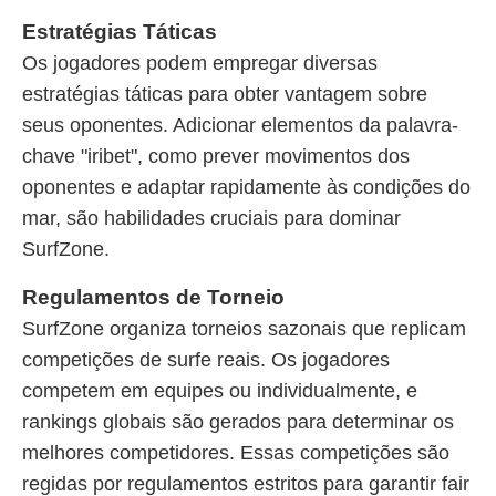
Estratégias Táticas
Os jogadores podem empregar diversas
estratégias táticas para obter vantagem sobre
seus oponentes. Adicionar elementos da palavra-
chave "iribet", como prever movimentos dos
oponentes e adaptar rapidamente às condições do
mar, são habilidades cruciais para dominar
SurfZone.
Regulamentos de Torneio
SurfZone organiza torneios sazonais que replicam
competições de surfe reais. Os jogadores
competem em equipes ou individualmente, e
rankings globais são gerados para determinar os
melhores competidores. Essas competições são
regidas por regulamentos estritos para garantir fair