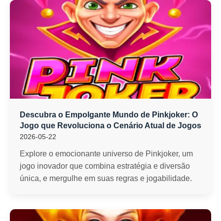
Descubra o Empolgante Mundo de Pinkjoker: O
Jogo que Revoluciona o Cenário Atual de Jogos
2026-05-22
Explore o emocionante universo de Pinkjoker, um
jogo inovador que combina estratégia e diversão
única, e mergulhe em suas regras e jogabilidade.