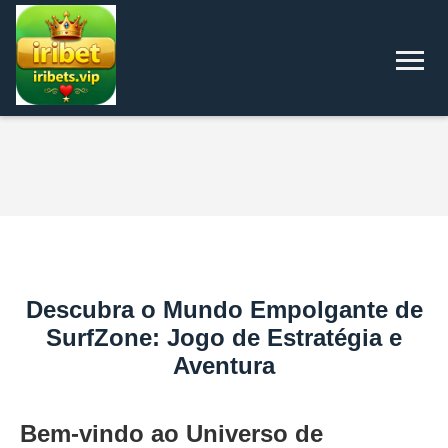
Descubra o Mundo Empolgante de
SurfZone: Jogo de Estratégia e
Aventura
Bem-vindo ao Universo de