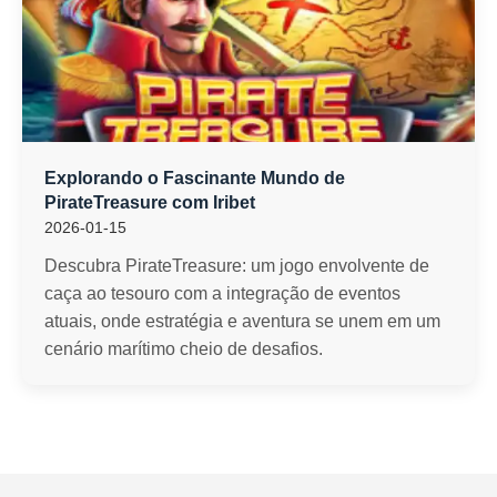
Explorando o Fascinante Mundo de
PirateTreasure com Iribet
2026-01-15
Descubra PirateTreasure: um jogo envolvente de
caça ao tesouro com a integração de eventos
atuais, onde estratégia e aventura se unem em um
cenário marítimo cheio de desafios.