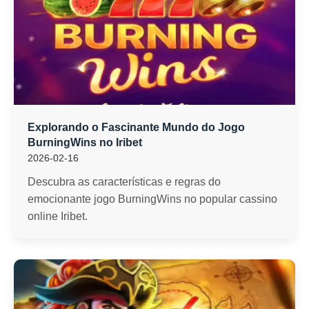
Explorando o Fascinante Mundo do Jogo
BurningWins no Iribet
2026-02-16
Descubra as características e regras do
emocionante jogo BurningWins no popular cassino
online Iribet.