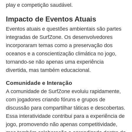
play e competição saudável.
Impacto de Eventos Atuais
Eventos atuais e questões ambientais são partes
integradas de SurfZone. Os desenvolvedores
incorporaram temas como a preservação dos
oceanos e a conscientização climática no jogo,
tornando-se não apenas uma experiência
divertida, mas também educacional.
Comunidade e Interação
A comunidade de SurfZone evoluiu rapidamente,
com jogadores criando fóruns e grupos de
discussão para compartilhar táticas e descobertas.
Essa interatividade contribui para a experiência de
jogo, promovendo não apenas competitividade,