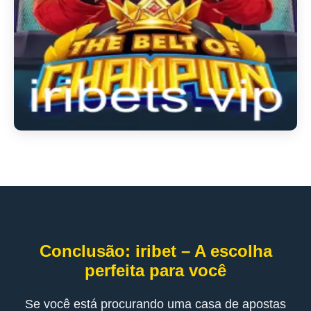
Conclusão: iribet – A escolha
perfeita para você
Se você está procurando uma casa de apostas