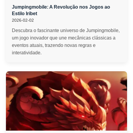
Jumpingmobile: A Revolução nos Jogos ao
Estilo Iribet
2026-02-02
Descubra o fascinante universo de Jumpingmobile,
um jogo inovador que une mecânicas clássicas a
eventos atuais, trazendo novas regras e
interatividade.