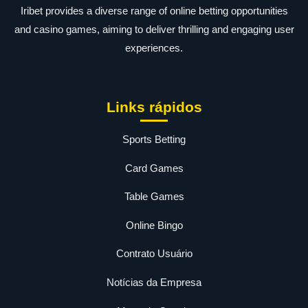
Iribet provides a diverse range of online betting opportunities
and casino games, aiming to deliver thrilling and engaging user
experiences.
Links rápidos
Sports Betting
Card Games
Table Games
Online Bingo
Contrato Usuário
Notícias da Empresa