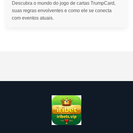
Descubra o mundo do jogo de cartas TrumpCard,
suas regras envolventes e como ele se conecta
com eventos atuais.