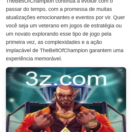
TheBeltOfChampion continua a evoluir com o
passar do tempo, com a promessa de muitas
atualizações emocionantes e eventos por vir. Quer
você seja um veterano em jogos de estratégia ou
um novato explorando esse tipo de jogo pela
primeira vez, as complexidades e a ação
implacável de TheBeltOfChampion garantem uma
experiência memorável.