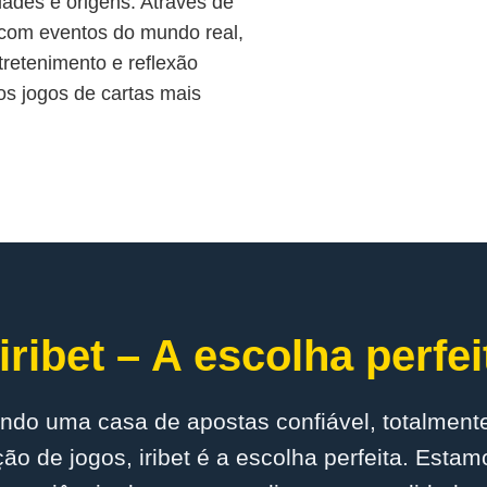
dades e origens. Através de
com eventos do mundo real,
ntretenimento e reflexão
os jogos de cartas mais
ribet – A escolha perfe
ndo uma casa de apostas confiável, totalmente
o de jogos, iribet é a escolha perfeita. Est