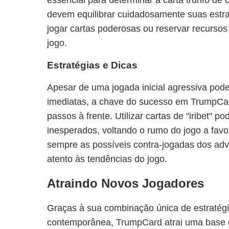
essencial para determinar a carta trunfo de
devem equilibrar cuidadosamente suas estra
jogar cartas poderosas ou reservar recursos
jogo.
Estratégias e Dicas
Apesar de uma jogada inicial agressiva pode
imediatas, a chave do sucesso em TrumpCar
passos à frente. Utilizar cartas de "iribet" 
inesperados, voltando o rumo do jogo a favo
sempre as possíveis contra-jogadas dos ad
atento às tendências do jogo.
Atraindo Novos Jogadores
Graças à sua combinação única de estratégi
contemporânea, TrumpCard atrai uma base d