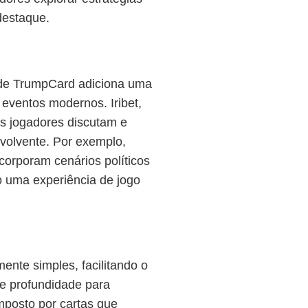
destaque.
o de TrumpCard adiciona uma
eventos modernos. Iribet,
os jogadores discutam e
volvente. Por exemplo,
orporam cenários políticos
do uma experiência de jogo
nte simples, facilitando o
ce profundidade para
mposto por cartas que