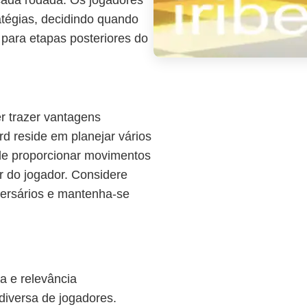
 cada rodada. Os jogadores
tégias, decidindo quando
 para etapas posteriores do
r trazer vantagens
d reside em planejar vários
pode proporcionar movimentos
r do jogador. Considere
versários e mantenha-se
a e relevância
iversa de jogadores.