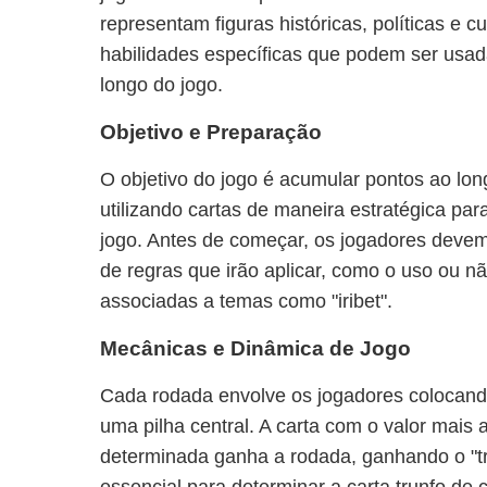
representam figuras históricas, políticas e 
habilidades específicas que podem ser usad
longo do jogo.
Objetivo e Preparação
O objetivo do jogo é acumular pontos ao lon
utilizando cartas de maneira estratégica par
jogo. Antes de começar, os jogadores devem 
de regras que irão aplicar, como o uso ou nã
associadas a temas como "iribet".
Mecânicas e Dinâmica de Jogo
Cada rodada envolve os jogadores colocan
uma pilha central. A carta com o valor mais 
determinada ganha a rodada, ganhando o "t