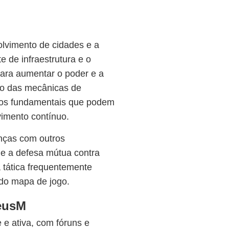
lvimento de cidades e a
e de infraestrutura e o
ara aumentar o poder e a
ão das mecânicas de
ntos fundamentais que podem
vimento contínuo.
anças com outros
s e a defesa mútua contra
 tática frequentemente
s do mapa de jogo.
eusM
e ativa, com fóruns e