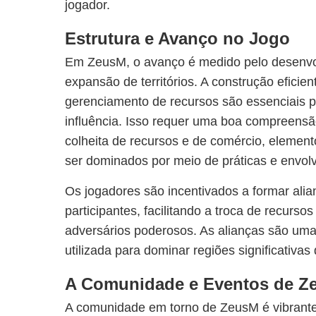
jogador.
Estrutura e Avanço no Jogo
Em ZeusM, o avanço é medido pelo desenvo
expansão de territórios. A construção eficient
gerenciamento de recursos são essenciais p
influência. Isso requer uma boa compreens
colheita de recursos e de comércio, eleme
ser dominados por meio de práticas e envol
Os jogadores são incentivados a formar ali
participantes, facilitando a troca de recurso
adversários poderosos. As alianças são uma
utilizada para dominar regiões significativa
A Comunidade e Eventos de Z
A comunidade em torno de ZeusM é vibrante 