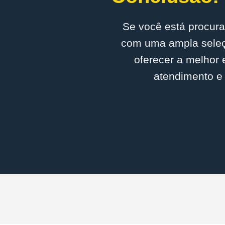
Se você está procura
com uma ampla seleçã
oferecer a melhor 
atendimento e 