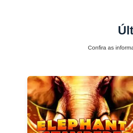
Úl
Confira as inform