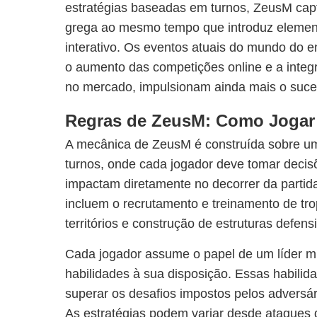
estratégias baseadas em turnos, ZeusM capt
grega ao mesmo tempo que introduz elemen
interativo. Os eventos atuais do mundo do e
o aumento das competições online e a integ
no mercado, impulsionam ainda mais o suce
Regras de ZeusM: Como Jogar
A mecânica de ZeusM é construída sobre um
turnos, onde cada jogador deve tomar decis
impactam diretamente no decorrer da partid
incluem o recrutamento e treinamento de tr
territórios e construção de estruturas defens
Cada jogador assume o papel de um líder mit
habilidades à sua disposição. Essas habili
superar os desafios impostos pelos adversár
As estratégias podem variar desde ataques d