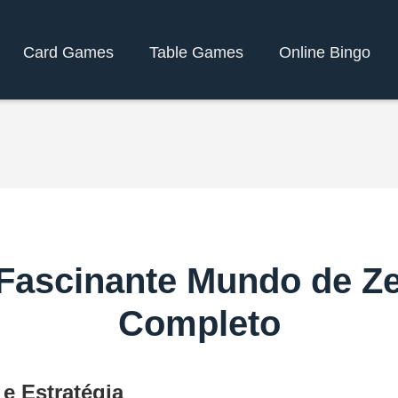
Card Games
Table Games
Online Bingo
 Fascinante Mundo de Z
Completo
e Estratégia