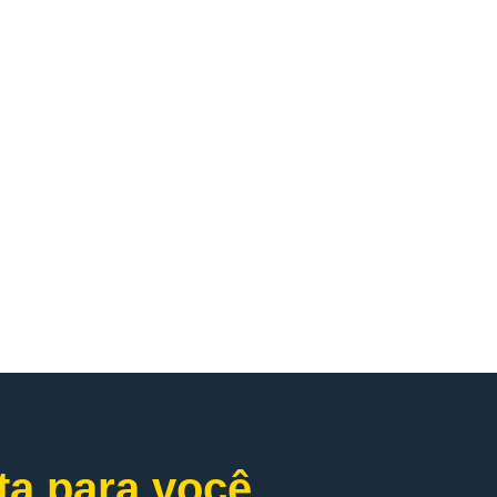
ita para você