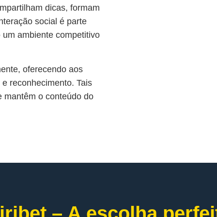
ompartilham dicas, formam
nteração social é parte
o um ambiente competitivo
mente, oferecendo aos
 e reconhecimento. Tais
 e mantêm o conteúdo do
ribet – A escolha perfe