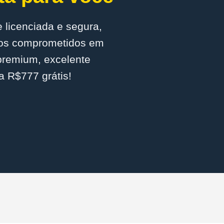
 licenciada e segura,
amos comprometidos em
 premium, excelente
a R$777 grátis!