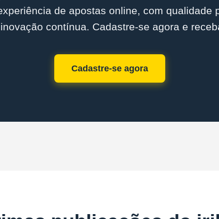
experiência de apostas online, com qualidade
inovação contínua. Cadastre-se agora e receb
Cadastre-se agora