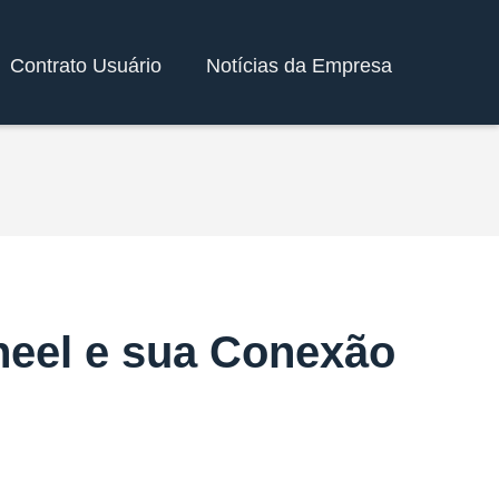
Contrato Usuário
Notícias da Empresa
eel e sua Conexão