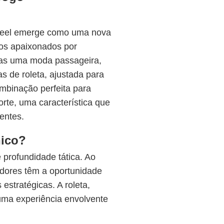
heel emerge como uma nova
os apaixonados por
nas uma moda passageira,
 de roleta, ajustada para
binação perfeita para
orte, uma característica que
entes.
ico?
 profundidade tática. Ao
gadores têm a oportunidade
estratégicas. A roleta,
 uma experiência envolvente