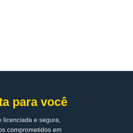
ita para você
 licenciada e segura,
amos comprometidos em