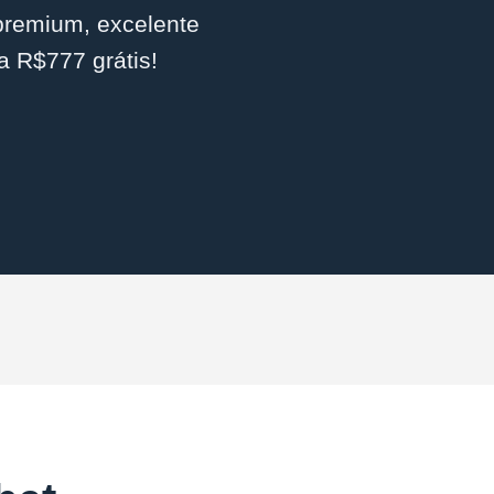
 premium, excelente
a R$777 grátis!