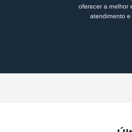
oferecer a melhor 
atendimento e 