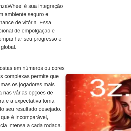
anzaWheel é sua integração
um ambiente seguro e
ance de vitória. Essa
dicional de empolgação e
companhar seu progresso e
global.
ostas em números ou cores
ias complexas permite que
, mas os jogadores mais
a nas várias opções de
ra e a expectativa toma
lo seu resultado desejado.
 que é incomparável,
cia intensa a cada rodada.