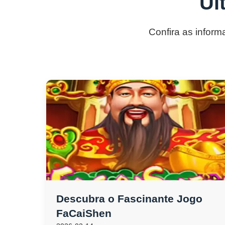
Úl
Confira as inform
Descubra o Fascinante Jogo
FaCaiShen