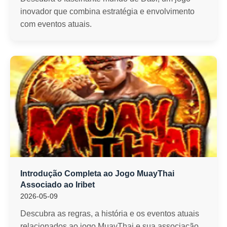
inovador que combina estratégia e envolvimento
com eventos atuais.
Introdução Completa ao Jogo MuayThai
Associado ao Iribet
2026-05-09
Descubra as regras, a história e os eventos atuais
relacionados ao jogo MuayThai e sua associação