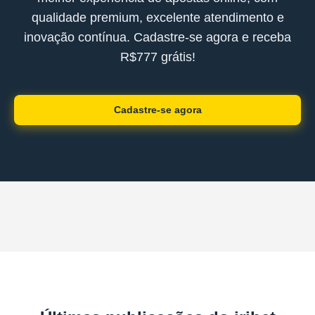
qualidade premium, excelente atendimento e
inovação contínua. Cadastre-se agora e receba
R$777 grátis!
Cadastre-se agora