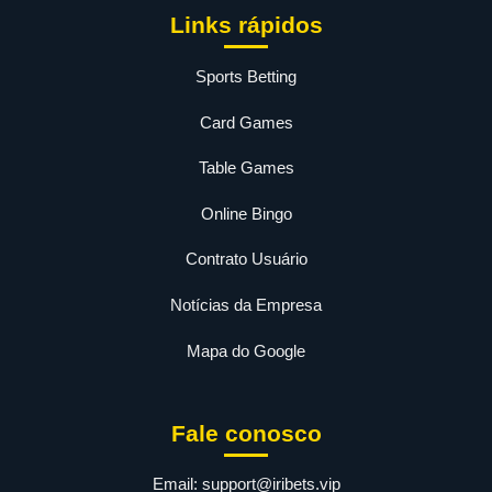
Links rápidos
Sports Betting
Card Games
Table Games
Online Bingo
Contrato Usuário
Notícias da Empresa
Mapa do Google
Fale conosco
Email:
support@iribets.vip