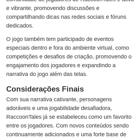
e vibrante, promovendo discussões e
compartilhando dicas nas redes sociais e fóruns
dedicados.
O jogo também tem participado de eventos
especiais dentro e fora do ambiente virtual, como
competições e desafios de criação, promovendo o
engajamento dos jogadores e expandindo a
narrativa do jogo além das telas.
Considerações Finais
Com sua narrativa cativante, personagens
adoráveis e uma jogabilidade desafiadora,
RaccoonTales já se estabeleceu como um favorito
entre os jogadores. Com novos conteúdos sendo
continuamente adicionados e uma forte base de