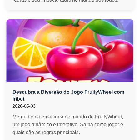
Descubra a Diversão do Jogo FruityWheel com
iribet
2026-05-03
Mergulhe no emocionante mundo de FruityWheel,
um jogo dinâmico e interativo. Saiba como jogar e
quais são as regras principais.