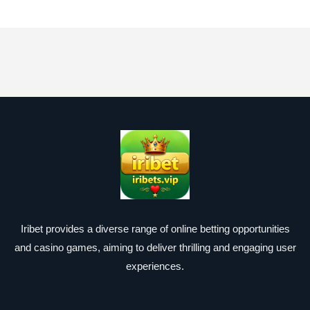
Iribet provides a diverse range of online betting opportunities
and casino games, aiming to deliver thrilling and engaging user
experiences.