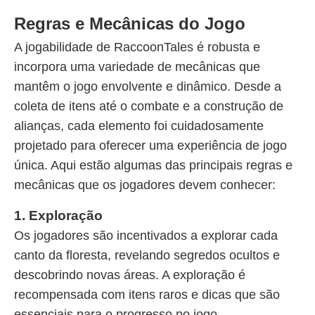
Regras e Mecânicas do Jogo
A jogabilidade de RaccoonTales é robusta e
incorpora uma variedade de mecânicas que
mantêm o jogo envolvente e dinâmico. Desde a
coleta de itens até o combate e a construção de
alianças, cada elemento foi cuidadosamente
projetado para oferecer uma experiência de jogo
única. Aqui estão algumas das principais regras e
mecânicas que os jogadores devem conhecer:
1. Exploração
Os jogadores são incentivados a explorar cada
canto da floresta, revelando segredos ocultos e
descobrindo novas áreas. A exploração é
recompensada com itens raros e dicas que são
essenciais para o progresso no jogo.