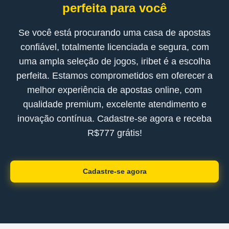
perfeita para você
Se você está procurando uma casa de apostas
confiável, totalmente licenciada e segura, com
uma ampla seleção de jogos, iribet é a escolha
perfeita. Estamos comprometidos em oferecer a
melhor experiência de apostas online, com
qualidade premium, excelente atendimento e
inovação contínua. Cadastre-se agora e receba
R$777 grátis!
Cadastre-se agora