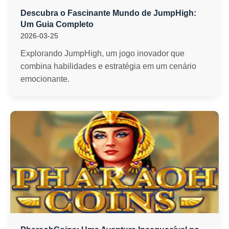
Descubra o Fascinante Mundo de JumpHigh:
Um Guia Completo
2026-03-25
Explorando JumpHigh, um jogo inovador que
combina habilidades e estratégia em um cenário
emocionante.