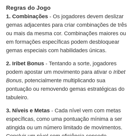
Regras do Jogo
1. Combinações
- Os jogadores devem deslizar
gemas adjacentes para criar combinações de três
ou mais da mesma cor. Combinações maiores ou
em formações específicas podem desbloquear
gemas especiais com habilidades únicas.
2. Iribet Bonus
- Tentando a sorte, jogadores
podem apostar um movimento para ativar o
Iribet
Bonus
, potencialmente multiplicando sua
pontuação ou removendo gemas estratégicas do
tabuleiro.
3. Níveis e Metas
- Cada nível vem com metas
específicas, como uma pontuação mínima a ser
atingida ou um número limitado de movimentos.