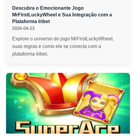
Descubra o Emocionante Jogo
MrFirstLuckyWheel e Sua Integração com a
Plataforma Iribet
2026-04-23
Explore o universo do jogo MrFirstLuckyWheel,
suas regras e como ele se conecta com a
plataforma Iribet.