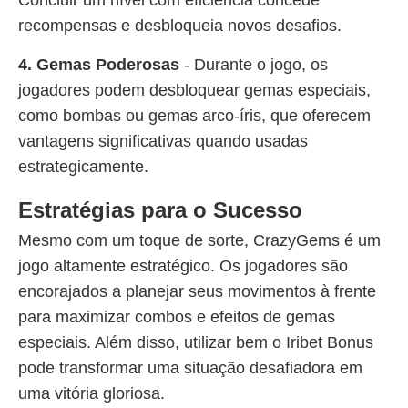
Concluir um nível com eficiência concede
recompensas e desbloqueia novos desafios.
4. Gemas Poderosas
- Durante o jogo, os
jogadores podem desbloquear gemas especiais,
como bombas ou gemas arco-íris, que oferecem
vantagens significativas quando usadas
estrategicamente.
Estratégias para o Sucesso
Mesmo com um toque de sorte, CrazyGems é um
jogo altamente estratégico. Os jogadores são
encorajados a planejar seus movimentos à frente
para maximizar combos e efeitos de gemas
especiais. Além disso, utilizar bem o Iribet Bonus
pode transformar uma situação desafiadora em
uma vitória gloriosa.