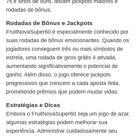
7s e sinos de ouro, ativam jackpots maiores e
rodadas de bônus.
Rodadas de Bônus e Jackpots
FruitNovaSuper60 é especialmente conhecido por
suas rodadas de bônus emocionantes. Quando os
jogadores conseguem três ou mais símbolos de
estrela, uma rodada de giros grátis é ativada,
aumentando significativamente o potencial de
ganho. Além disso, o jogo oferece jackpots
progressivos que crescem a cada aposta feita,
prometendo prêmios que podem mudar vidas.
Estratégias e Dicas
Embora o FruitNovaSuper60 seja um jogo de azar,
algumas estratégias podem melhorar sua
experiência. Administrar cuidadosamente seu