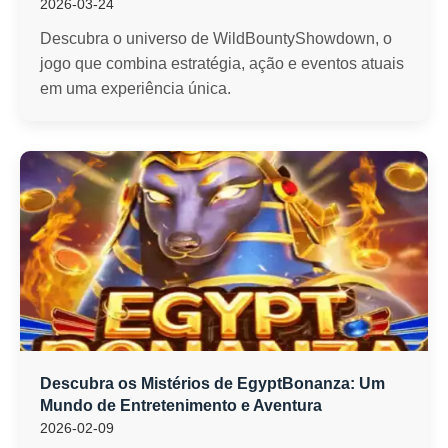
2026-03-24
Descubra o universo de WildBountyShowdown, o
jogo que combina estratégia, ação e eventos atuais
em uma experiência única.
Descubra os Mistérios de EgyptBonanza: Um
Mundo de Entretenimento e Aventura
2026-02-09