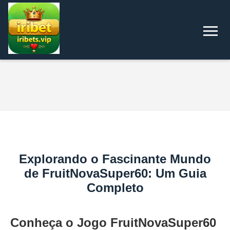
Explorando o Fascinante Mundo
de FruitNovaSuper60: Um Guia
Completo
Conheça o Jogo FruitNovaSuper60