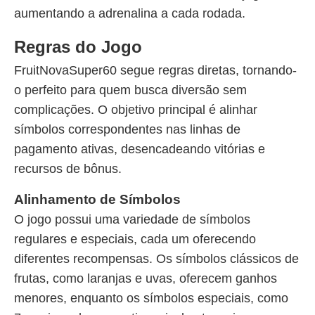
aumentando a adrenalina a cada rodada.
Regras do Jogo
FruitNovaSuper60 segue regras diretas, tornando-
o perfeito para quem busca diversão sem
complicações. O objetivo principal é alinhar
símbolos correspondentes nas linhas de
pagamento ativas, desencadeando vitórias e
recursos de bônus.
Alinhamento de Símbolos
O jogo possui uma variedade de símbolos
regulares e especiais, cada um oferecendo
diferentes recompensas. Os símbolos clássicos de
frutas, como laranjas e uvas, oferecem ganhos
menores, enquanto os símbolos especiais, como