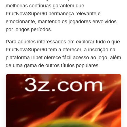
melhorias contínuas garantem que
FruitNovaSuper60 permaneça relevante e
emocionante, mantendo os jogadores envolvidos
por longos períodos.
Para aqueles interessados em explorar tudo o que
FruitNovaSuper60 tem a oferecer, a inscrição na
plataforma Iribet oferece fácil acesso ao jogo, além
de uma gama de outros títulos populares.