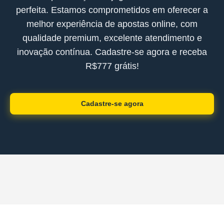
perfeita. Estamos comprometidos em oferecer a
melhor experiência de apostas online, com
qualidade premium, excelente atendimento e
inovação contínua. Cadastre-se agora e receba
R$777 grátis!
Cadastre-se agora