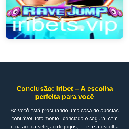
Conclusão: iribet – A escolha
perfeita para você
Se você está procurando uma casa de apostas
confiável, totalmente licenciada e segura, com
uma ampla seleção de jogos, iribet é a escolha