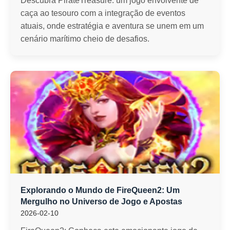
Descubra PirateTreasure: um jogo envolvente de
caça ao tesouro com a integração de eventos
atuais, onde estratégia e aventura se unem em um
cenário marítimo cheio de desafios.
Explorando o Mundo de FireQueen2: Um
Mergulho no Universo de Jogo e Apostas
2026-02-10