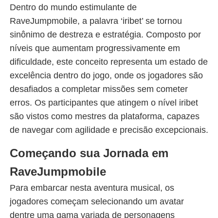
Dentro do mundo estimulante de
RaveJumpmobile, a palavra ‘iribet’ se tornou
sinônimo de destreza e estratégia. Composto por
níveis que aumentam progressivamente em
dificuldade, este conceito representa um estado de
excelência dentro do jogo, onde os jogadores são
desafiados a completar missões sem cometer
erros. Os participantes que atingem o nível iribet
são vistos como mestres da plataforma, capazes
de navegar com agilidade e precisão excepcionais.
Começando sua Jornada em
RaveJumpmobile
Para embarcar nesta aventura musical, os
jogadores começam selecionando um avatar
dentre uma gama variada de personagens