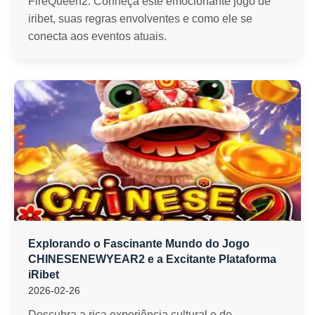
FireQueen2: Conheça este emocionante jogo de
iribet, suas regras envolventes e como ele se
conecta aos eventos atuais.
Explorando o Fascinante Mundo do Jogo
CHINESENEWYEAR2 e a Excitante Plataforma
iRibet
2026-02-26
Descubra a rica experiência cultural e de