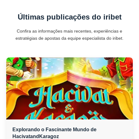
Últimas publicações do iribet
Confira as informações mais recentes, experiências e
estratégias de apostas da equipe especialista do iribet.
Explorando o Fascinante Mundo de
HacivatandKaragoz