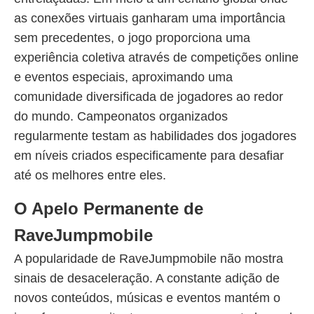
as conexões virtuais ganharam uma importância
sem precedentes, o jogo proporciona uma
experiência coletiva através de competições online
e eventos especiais, aproximando uma
comunidade diversificada de jogadores ao redor
do mundo. Campeonatos organizados
regularmente testam as habilidades dos jogadores
em níveis criados especificamente para desafiar
até os melhores entre eles.
O Apelo Permanente de
RaveJumpmobile
A popularidade de RaveJumpmobile não mostra
sinais de desaceleração. A constante adição de
novos conteúdos, músicas e eventos mantém o