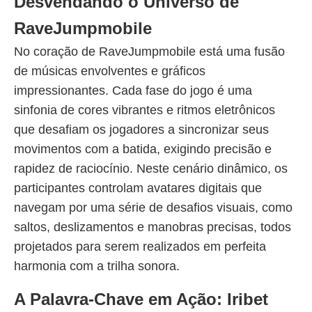
Desvendando o Universo de
RaveJumpmobile
No coração de RaveJumpmobile está uma fusão
de músicas envolventes e gráficos
impressionantes. Cada fase do jogo é uma
sinfonia de cores vibrantes e ritmos eletrônicos
que desafiam os jogadores a sincronizar seus
movimentos com a batida, exigindo precisão e
rapidez de raciocínio. Neste cenário dinâmico, os
participantes controlam avatares digitais que
navegam por uma série de desafios visuais, como
saltos, deslizamentos e manobras precisas, todos
projetados para serem realizados em perfeita
harmonia com a trilha sonora.
A Palavra-Chave em Ação: Iribet