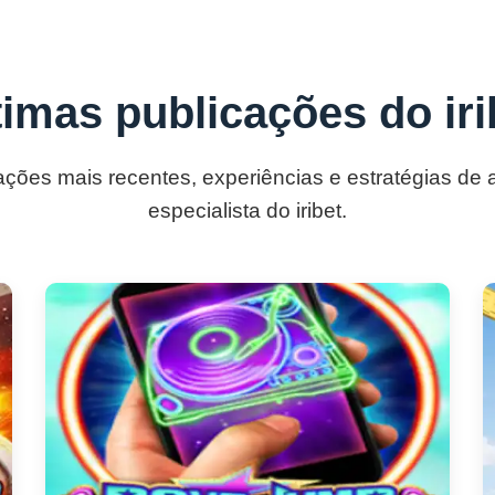
timas publicações do iri
ações mais recentes, experiências e estratégias de
especialista do iribet.