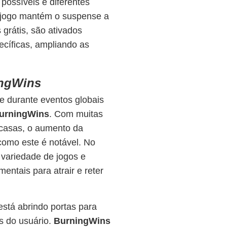
ossíveis e diferentes
 jogo mantém o suspense a
 grátis, são ativados
cíficas, ampliando as
ngWins
e durante eventos globais
urningWins
. Com muitas
casas, o aumento da
como este é notável. No
a variedade de jogos e
entais para atrair e reter
está abrindo portas para
s do usuário.
BurningWins