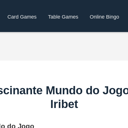
Card Games
Table Games
Online Bingo
scinante Mundo do Jog
Iribet
do do Jogo