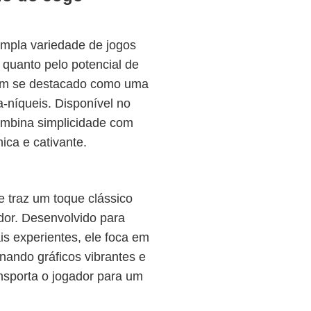
mpla variedade de jogos
 quanto pelo potencial de
m se destacado como uma
a-níqueis. Disponível no
combina simplicidade com
ca e cativante.
 traz um toque clássico
dor. Desenvolvido para
s experientes, ele foca em
nando gráficos vibrantes e
nsporta o jogador para um