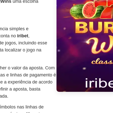
gWins
uma escolha
ncia simples e
 conta no
Iribet
,
 jogos, incluindo esse
ta localizar o jogo na
her o valor da aposta. Com
stas e linhas de pagamento é
ize a experiência de acordo
inir a aposta, basta
dada.
ímbolos nas linhas de