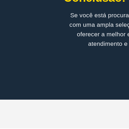
Se você está procura
com uma ampla seleçã
oferecer a melhor 
atendimento e 