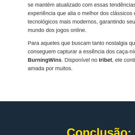
se mantém atualizado com essas tendência
experiência que alia o melhor dos clássico
tecnológicos mais modernos, garantindo se
mundo dos jogos online.
Para aqueles que buscam tanto nostalgia q
conseguem capturar a essência dos caça-níq
BurningWins
. Disponível no
Iribet
, ele con
amada por muitos.
Conclusão: i