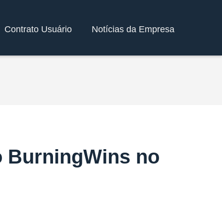
Contrato Usuário
Notícias da Empresa
o BurningWins no