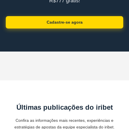
R$777 grátis!
Cadastre-se agora
Últimas publicações do iribet
Confira as informações mais recentes, experiências e
estratégias de apostas da equipe especialista do iribet.