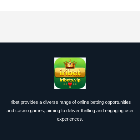
Iribet provides a diverse range of online betting opportunities
and casino games, aiming to deliver thrilling and engaging user
experiences.