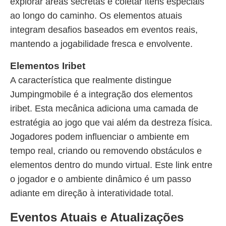
explorar áreas secretas e coletar itens especiais
ao longo do caminho. Os elementos atuais
integram desafios baseados em eventos reais,
mantendo a jogabilidade fresca e envolvente.
Elementos Iribet
A característica que realmente distingue
Jumpingmobile é a integração dos elementos
iribet. Esta mecânica adiciona uma camada de
estratégia ao jogo que vai além da destreza física.
Jogadores podem influenciar o ambiente em
tempo real, criando ou removendo obstáculos e
elementos dentro do mundo virtual. Este link entre
o jogador e o ambiente dinâmico é um passo
adiante em direção à interatividade total.
Eventos Atuais e Atualizações