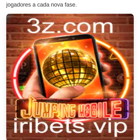
jogadores a cada nova fase.