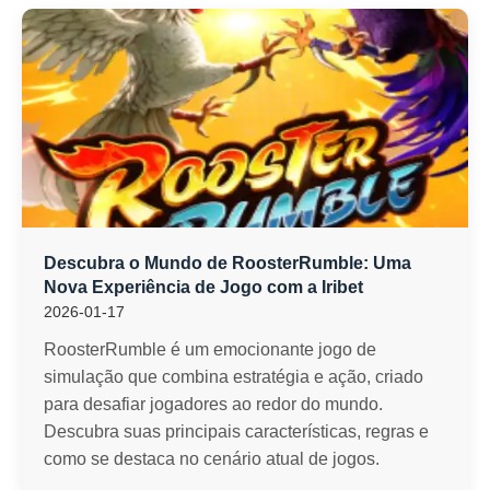
Descubra o Mundo de RoosterRumble: Uma
Nova Experiência de Jogo com a Iribet
2026-01-17
RoosterRumble é um emocionante jogo de
simulação que combina estratégia e ação, criado
para desafiar jogadores ao redor do mundo.
Descubra suas principais características, regras e
como se destaca no cenário atual de jogos.