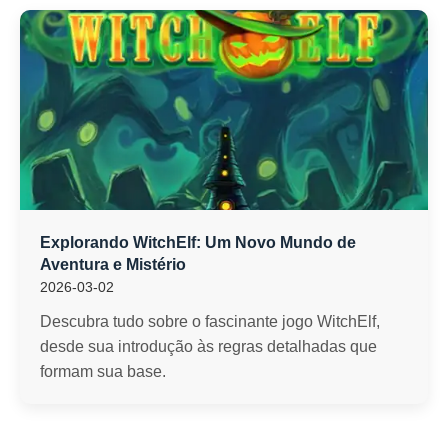
Explorando WitchElf: Um Novo Mundo de
Aventura e Mistério
2026-03-02
Descubra tudo sobre o fascinante jogo WitchElf,
desde sua introdução às regras detalhadas que
formam sua base.