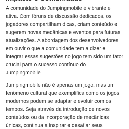
A comunidade do Jumpingmobile é vibrante e
ativa. Com fóruns de discussão dedicados, os
jogadores compartilham dicas, criam conteúdo e
sugerem novas mecânicas e eventos para futuras
atualizações. A abordagem dos desenvolvedores
em ouvir o que a comunidade tem a dizer e
integrar essas sugestões no jogo tem sido um fator
crucial para o sucesso contínuo do
Jumpingmobile.
Jumpingmobile não é apenas um jogo, mas um
fenômeno cultural que exemplifica como os jogos
modernos podem se adaptar e evoluir com os
tempos. Seja através da introdução de novos
conteúdos ou da incorporação de mecânicas
únicas, continua a inspirar e desafiar seus