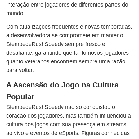
interação entre jogadores de diferentes partes do
mundo.
Com atualizações frequentes e novas temporadas,
a desenvolvedora se compromete em manter o
StempedeRushSpeedy sempre fresco e
desafiante, garantindo que tanto novos jogadores
quanto veteranos encontrem sempre uma razão
para voltar.
A Ascensão do Jogo na Cultura
Popular
StempedeRushSpeedy não só conquistou o
coração dos jogadores, mas também influenciou a
cultura dos jogos com sua presença em streams
ao vivo e eventos de eSports. Figuras conhecidas