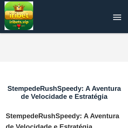
StempedeRushSpeedy: A Aventura
de Velocidade e Estratégia
StempedeRushSpeedy: A Aventura
de Velocidade e Estratégia