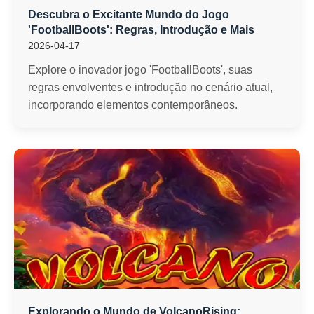
Descubra o Excitante Mundo do Jogo
'FootballBoots': Regras, Introdução e Mais
2026-04-17
Explore o inovador jogo 'FootballBoots', suas
regras envolventes e introdução no cenário atual,
incorporando elementos contemporâneos.
Explorando o Mundo de VolcanoRising: