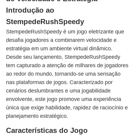
Introdução ao
StempedeRushSpeedy
StempedeRushSpeedy é um jogo eletrizante que
desafia jogadores a combinarem velocidade e
estratégia em um ambiente virtual dinâmico.
Desde seu lançamento, StempedeRushSpeedy
tem capturado a atenção de milhares de jogadores
ao redor do mundo, tornando-se uma sensação
nas plataformas de jogos. Caracterizado por
cenários deslumbrantes e uma jogabilidade
envolvente, este jogo promove uma experiência
única que exige habilidade, rapidez de raciocínio e
planejamento estratégico.
Características do Jogo