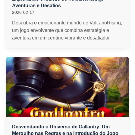
Aventuras e Desafios
2026-02-17
Descubra o emocionante mundo de VolcanoRising,
um jogo envolvente que combina estratégia e
aventura em um cenário vibrante e desafiador.
Desvendando o Universo de Gallantry: Um
Mergulho nas Regras e na Introdução do Jogo