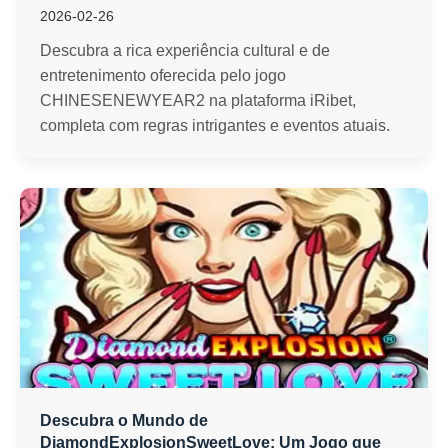
2026-02-26
Descubra a rica experiência cultural e de
entretenimento oferecida pelo jogo
CHINESENEWYEAR2 na plataforma iRibet,
completa com regras intrigantes e eventos atuais.
Descubra o Mundo de
DiamondExplosionSweetLove: Um Jogo que