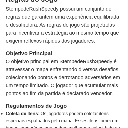
StempedeRushSpeedy possui um conjunto de
regras que garantem uma experiência equilibrada
e desafiadora. As regras do jogo são projetadas
para incentivar a estratégia ao mesmo tempo que
exigem reflexos rápidos dos jogadores.
Objetivo Principal
O objetivo principal em StempedeRushSpeedy é
atravessar o mapa enfrentando diversos desafios,
colecionando pontos e derrotando adversários em
um tempo limitado. O jogador que acumular mais
pontos ao fim da partida é declarado vencedor.
Regulamentos de Jogo
Coleta de Itens:
Os jogadores podem coletar itens
especiais espalhados pelo mapa. Esses itens fornecem
bônus temporários que podem melhorar a velocidade ou